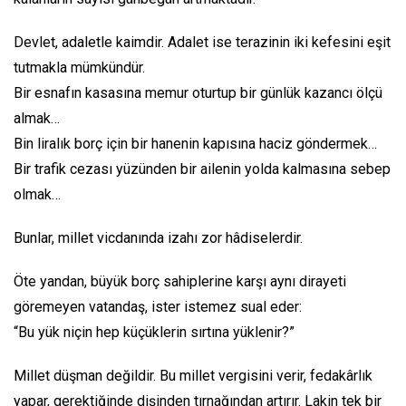
Devlet, adaletle kaimdir. Adalet ise terazinin iki kefesini eşit
tutmakla mümkündür.
Bir esnafın kasasına memur oturtup bir günlük kazancı ölçü
almak…
Bin liralık borç için bir hanenin kapısına haciz göndermek…
Bir trafik cezası yüzünden bir ailenin yolda kalmasına sebep
olmak…
Bunlar, millet vicdanında izahı zor hâdiselerdir.
Öte yandan, büyük borç sahiplerine karşı aynı dirayeti
göremeyen vatandaş, ister istemez sual eder:
“Bu yük niçin hep küçüklerin sırtına yüklenir?”
Millet düşman değildir. Bu millet vergisini verir, fedakârlık
yapar, gerektiğinde dişinden tırnağından artırır. Lakin tek bir