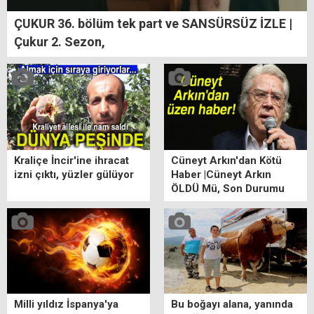
ÇUKUR 36. bölüm tek part ve SANSÜRSÜZ İZLE |
Çukur 2. Sezon,
Kraliçe İncir'ine ihracat
Cüneyt Arkın'dan Kötü
izni çıktı, yüzler gülüyor
Haber |Cüneyt Arkın
ÖLDÜ Mü, Son Durumu
ne? Cüneyt Arkın Kimdir?
Milli yıldız İspanya'ya
Bu boğayı alana, yanında