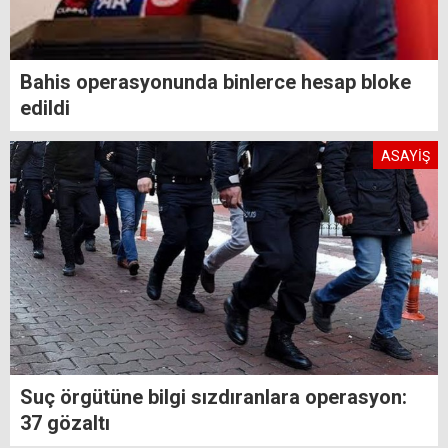
Bahis operasyonunda binlerce hesap bloke
edildi
ASAYİŞ
Suç örgütüne bilgi sızdıranlara operasyon:
37 gözaltı