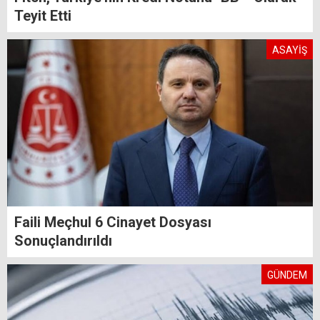
Teyit Etti
ASAYİŞ
Faili Meçhul 6 Cinayet Dosyası
Sonuçlandırıldı
GÜNDEM