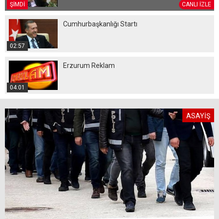
ŞİMDİ
CANLI İZLE
Cumhurbaşkanlığı Startı
02:57
Erzurum Reklam
04:01
ASAYİŞ