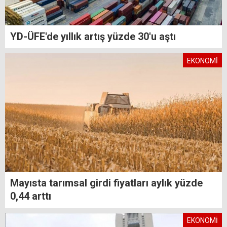
YD-ÜFE'de yıllık artış yüzde 30'u aştı
EKONOMİ
Mayısta tarımsal girdi fiyatları aylık yüzde
0,44 arttı
EKONOMİ