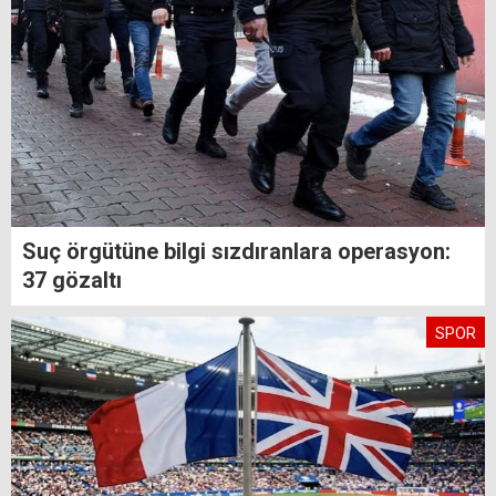
Suç örgütüne bilgi sızdıranlara operasyon:
37 gözaltı
SPOR