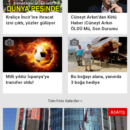
Kraliçe İncir'ine ihracat
Cüneyt Arkın'dan Kötü
izni çıktı, yüzler gülüyor
Haber |Cüneyt Arkın
ÖLDÜ Mü, Son Durumu
ne? Cüneyt Arkın Kimdir?
Milli yıldız İspanya'ya
Bu boğayı alana, yanında
transfer oldu!
3 boğa hediye
Tüm Foto Galeriler »
ASAYİŞ