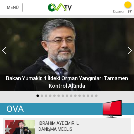
MENÜ
Erzurum
29°
Bakan Yumaklı: 4 İldeki Orman Yangınları Tamamen
Kontrol Altında
OVA
İBRAHİM AYDEMİR İL
DANIŞMA MECLİSİ