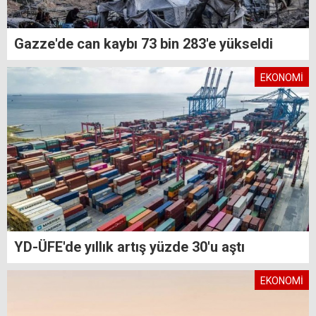
Gazze'de can kaybı 73 bin 283'e yükseldi
EKONOMİ
YD-ÜFE'de yıllık artış yüzde 30'u aştı
EKONOMİ