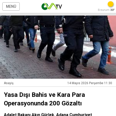
MENÜ
Erzurum
30°
Asayiş
14 Mayıs 2026 Perşembe 11:30
Yasa Dışı Bahis ve Kara Para
Operasyonunda 200 Gözaltı
Adalet Bakanı Akın Gürlek, Adana Cumhuriyet