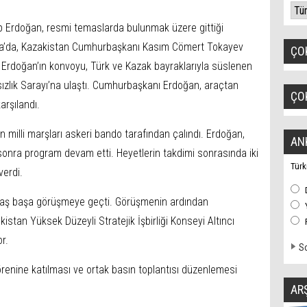
Erdoğan, resmi temaslarda bulunmak üzere gittiği
na’da, Kazakistan Cumhurbaşkanı Kasım Cömert Tokayev
ÇO
. Erdoğan’ın konvoyu, Türk ve Kazak bayraklarıyla süslenen
zlık Sarayı’na ulaştı. Cumhurbaşkanı Erdoğan, araçtan
ÇO
arşılandı.
n milli marşları askeri bando tarafından çalındı. Erdoğan,
AN
 sonra program devam etti. Heyetlerin takdimi sonrasında iki
Türk
verdi.
baş başa görüşmeye geçti. Görüşmenin ardından
stan Yüksek Düzeyli Stratejik İşbirliği Konseyi Altıncı
r.
So
 törenine katılması ve ortak basın toplantısı düzenlemesi
AR