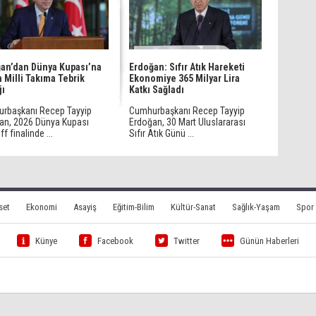
an’dan Dünya Kupası’na
Erdoğan: Sıfır Atık Hareketi
 Milli Takıma Tebrik
Ekonomiye 365 Milyar Lira
jı
Katkı Sağladı
rbaşkanı Recep Tayyip
Cumhurbaşkanı Recep Tayyip
an, 2026 Dünya Kupası
Erdoğan, 30 Mart Uluslararası
ff finalinde ...
Sıfır Atık Günü ...
set
Ekonomi
Asayiş
Eğitim-Bilim
Kültür-Sanat
Sağlık-Yaşam
Spor
Künye
Facebook
Twitter
Günün Haberleri