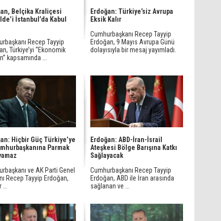
an, Belçika Kraliçesi
Erdoğan: Türkiye’siz Avrupa
lde’i İstanbul’da Kabul
Eksik Kalır
Cumhurbaşkanı Recep Tayyip
rbaşkanı Recep Tayyip
Erdoğan, 9 Mayıs Avrupa Günü
an, Türkiye’yi “Ekonomik
dolayısıyla bir mesaj yayımladı.
n” kapsamında ...
an: Hiçbir Güç Türkiye’ye
Erdoğan: ABD-İran-İsrail
umhurbaşkanına Parmak
Ateşkesi Bölge Barışına Katkı
yamaz
Sağlayacak
rbaşkanı ve AK Parti Genel
Cumhurbaşkanı Recep Tayyip
nı Recep Tayyip Erdoğan,
Erdoğan, ABD ile İran arasında
 ...
sağlanan ve ...