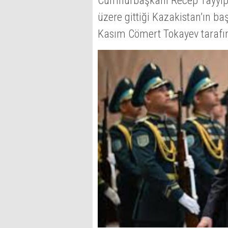
Cumhurbaşkanı Recep Tayyip
üzere gittiği Kazakistan’ın 
Kasım Cömert Tokayev tarafın