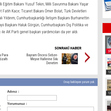
lli Eğitim Bakanı Yusuf Tekin, Milli Savunma Bakanı Yaşar
 Fatih Kacır, Ticaret Bakanı Ömer Bolat, Türk Devletleri
li Yıldırım, Cumhurbaşkanlığı İletişim Başkanı Burhanettin
i Başkanı Haluk Görgün, Cumhurbaşkanı Dış Politika ve
ile AK Parti genel başkan yardımcıları da yer aldı.
Şİ
a Para
Bayram Öncesi Sebze-
zaltı
Meyve Hallerine Sıkı
Denetim
12
Onay bekleyen yorum yok.
12
ı
r.