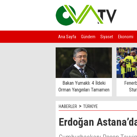
Ana Sayfa
Gündem
Siyaset
Ekonomi
Kim Kimdir?
Bakan Yumaklı: 4 İldeki
Fenerb
Orman Yangınları Tamamen
Stu
Kontrol Altında
>
HABERLER
TÜRKİYE
Erdoğan Astana’da