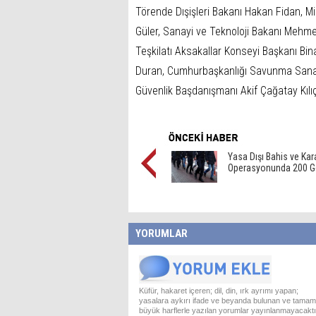
Törende Dışişleri Bakanı Hakan Fidan, Mi
Güler, Sanayi ve Teknoloji Bakanı Mehmet
Teşkilatı Aksakallar Konseyi Başkanı Bina
Duran, Cumhurbaşkanlığı Savunma Sanayi
Güvenlik Başdanışmanı Akif Çağatay Kılıç 
Yasa Dışı Bahis ve Kar
Operasyonunda 200 Gö
YORUMLAR
Küfür, hakaret içeren; dil, din, ırk ayrımı yapan;
yasalara aykırı ifade ve beyanda bulunan ve tamam
büyük harflerle yazılan yorumlar yayınlanmayacaktı