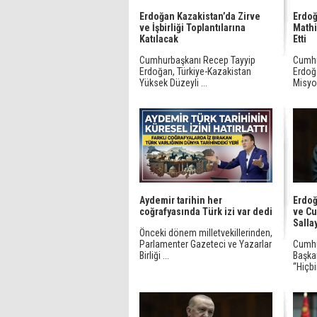
Erdoğan Kazakistan’da Zirve
Erdoğ
ve İşbirliği Toplantılarına
Mathi
Katılacak
Etti
Cumhurbaşkanı Recep Tayyip
Cumhu
Erdoğan, Türkiye-Kazakistan
Erdoğ
Yüksek Düzeyli ...
Misyo
Aydemir tarihin her
Erdoğ
coğrafyasında Türk izi var dedi
ve C
Salla
Önceki dönem milletvekillerinden,
Parlamenter Gazeteci ve Yazarlar
Cumhu
Birliği ...
Başka
“Hiçbir