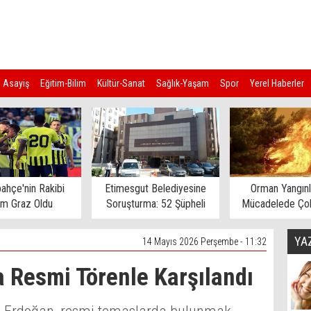
Asayiş
Eğitim-Bilim
Kültür-Sanat
Sağlık-Yaşam
Spor
Yerel Haberler
ahçe'nin Rakibi
Etimesgut Belediyesine
Orman Yangınl
rm Graz Oldu
Soruşturma: 52 Şüpheli
Mücadelede Çok
Gözaltına Alındı
Ev Tahliye E
YA
14 Mayıs 2026 Perşembe - 11:32
 Resmi Törenle Karşılandı