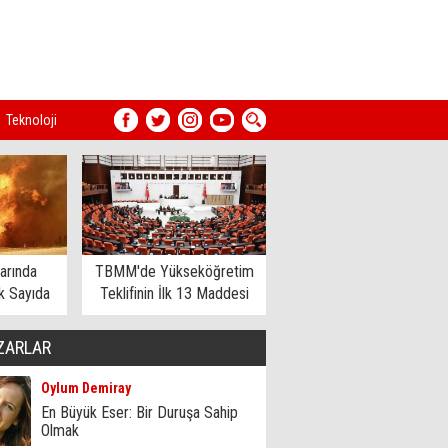
Teknoloji
arında
TBMM'de Yükseköğretim
 Sayıda
Teklifinin İlk 13 Maddesi
dildi
Kabul Edildi
ZARLAR
Oylum Demiray
En Büyük Eser: Bir Duruşa Sahip
Olmak