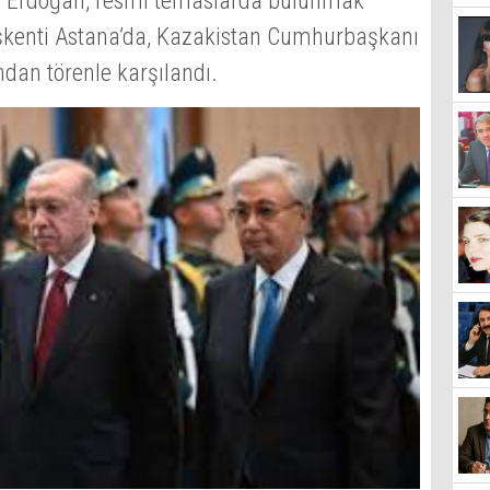
 Erdoğan, resmi temaslarda bulunmak
başkenti Astana’da, Kazakistan Cumhurbaşkanı
dan törenle karşılandı.