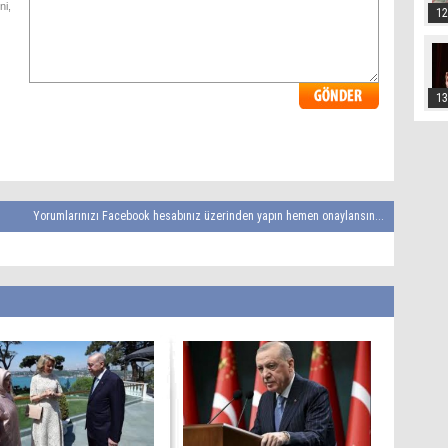
ni,
12
13
Yorumlarınızı Facebook hesabınız üzerinden yapın hemen onaylansın...