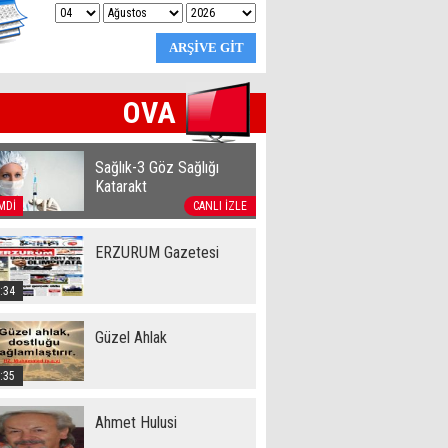
OVA
Sağlık-3 Göz Sağlığı
Katarakt
MDİ
CANLI İZLE
ERZURUM Gazetesi
:34
Güzel Ahlak
:35
Ahmet Hulusi