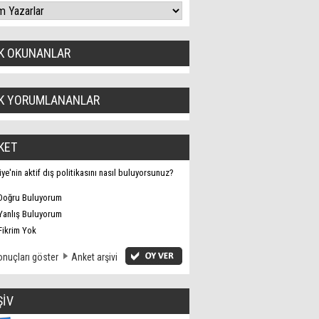
K OKUNANLAR
K YORUMLANANLAR
KET
iye'nin aktif dış politikasını nasıl buluyorsunuz?
Doğru Buluyorum
Yanlış Buluyorum
Fikrim Yok
nuçları göster
Anket arşivi
ŞİV