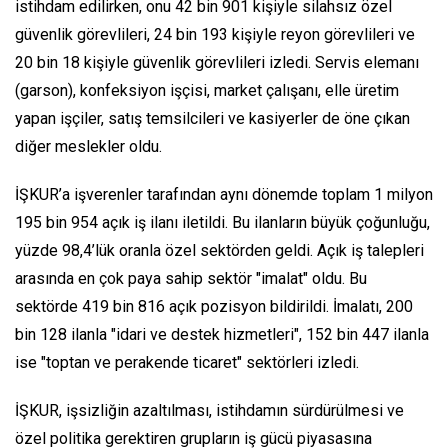
istihdam edilirken, onu 42 bin 901 kişiyle silahsız özel
güvenlik görevlileri, 24 bin 193 kişiyle reyon görevlileri ve
20 bin 18 kişiyle güvenlik görevlileri izledi. Servis elemanı
(garson), konfeksiyon işçisi, market çalışanı, elle üretim
yapan işçiler, satış temsilcileri ve kasiyerler de öne çıkan
diğer meslekler oldu.
İŞKUR’a işverenler tarafından aynı dönemde toplam 1 milyon
195 bin 954 açık iş ilanı iletildi. Bu ilanların büyük çoğunluğu,
yüzde 98,4’lük oranla özel sektörden geldi. Açık iş talepleri
arasında en çok paya sahip sektör "imalat" oldu. Bu
sektörde 419 bin 816 açık pozisyon bildirildi. İmalatı, 200
bin 128 ilanla "idari ve destek hizmetleri", 152 bin 447 ilanla
ise "toptan ve perakende ticaret" sektörleri izledi.
İŞKUR, işsizliğin azaltılması, istihdamın sürdürülmesi ve
özel politika gerektiren grupların iş gücü piyasasına