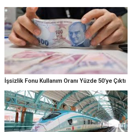
İşsizlik Fonu Kullanım Oranı Yüzde 50'ye Çıktı