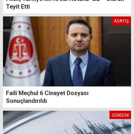
Teyit Etti
ASAYİŞ
Faili Meçhul 6 Cinayet Dosyası
Sonuçlandırıldı
GÜNDEM