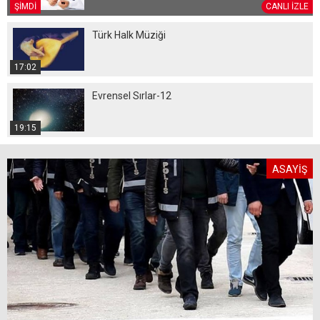
ŞİMDİ
CANLI İZLE
Türk Halk Müziği
17:02
Evrensel Sırlar-12
19:15
ASAYİŞ