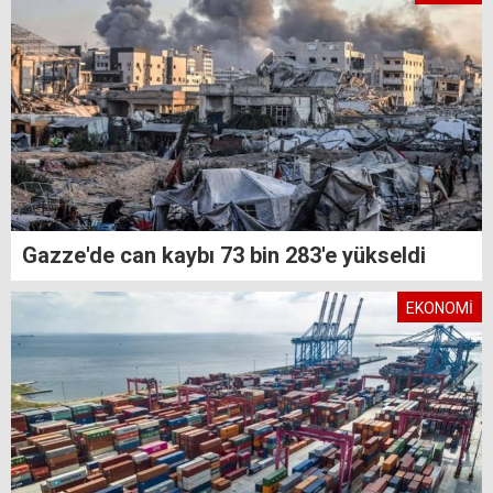
Gazze'de can kaybı 73 bin 283'e yükseldi
EKONOMİ