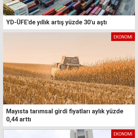
YD-ÜFE'de yıllık artış yüzde 30'u aştı
EKONOMİ
Mayısta tarımsal girdi fiyatları aylık yüzde
0,44 arttı
EKONOMİ