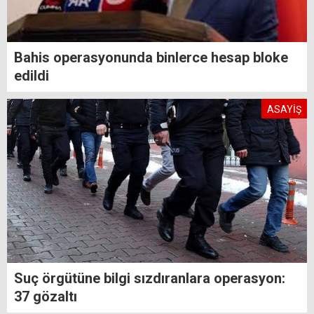
Bahis operasyonunda binlerce hesap bloke
edildi
ASAYİŞ
Suç örgütüne bilgi sızdıranlara operasyon:
37 gözaltı