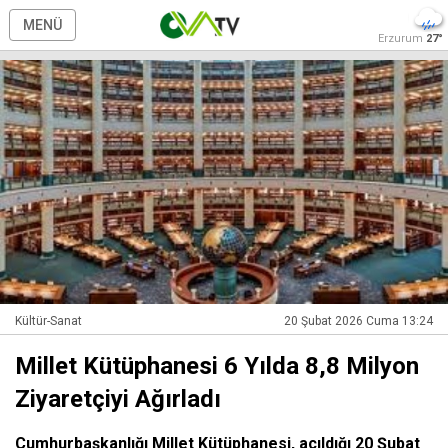
MENÜ
Erzurum
27°
Kültür-Sanat
20 Şubat 2026 Cuma 13:24
Millet Kütüphanesi 6 Yılda 8,8 Milyon
Ziyaretçiyi Ağırladı
Cumhurbaşkanlığı Millet Kütüphanesi, açıldığı 20 Şubat