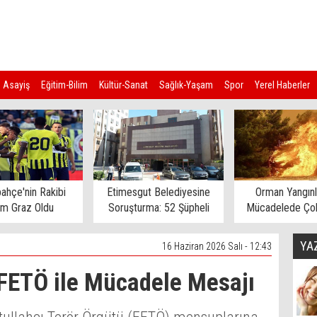
Asayiş
Eğitim-Bilim
Kültür-Sanat
Sağlık-Yaşam
Spor
Yerel Haberler
ahçe'nin Rakibi
Etimesgut Belediyesine
Orman Yangınl
rm Graz Oldu
Soruşturma: 52 Şüpheli
Mücadelede Çok
Gözaltına Alındı
Ev Tahliye E
YA
16 Haziran 2026 Salı - 12:43
FETÖ ile Mücadele Mesajı