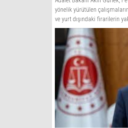
Adalet Bakanı Akın Gürlek, F
yönelik yürütülen çalışmaların 
ve yurt dışındaki firarilerin y