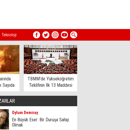
Teknoloji
arında
TBMM'de Yükseköğretim
 Sayıda
Teklifinin İlk 13 Maddesi
dildi
Kabul Edildi
ZARLAR
Oylum Demiray
En Büyük Eser: Bir Duruşa Sahip
Olmak