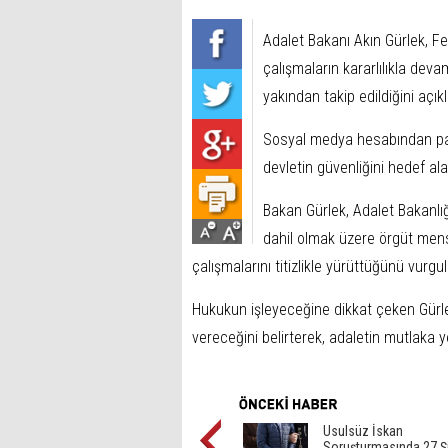
Adalet Bakanı Akın Gürlek, F
çalışmaların kararlılıkla devam 
yakından takip edildiğini açıkl
Sosyal medya hesabından pay
devletin güvenliğini hedef al
Bakan Gürlek, Adalet Bakanlığın
dahil olmak üzere örgüt mens
çalışmalarını titizlikle yürüttüğünü vurgul
Hukukun işleyeceğine dikkat çeken Gürle
vereceğini belirterek, adaletin mutlaka y
Usulsüz İskan
Soruşturmasında 27 Ş