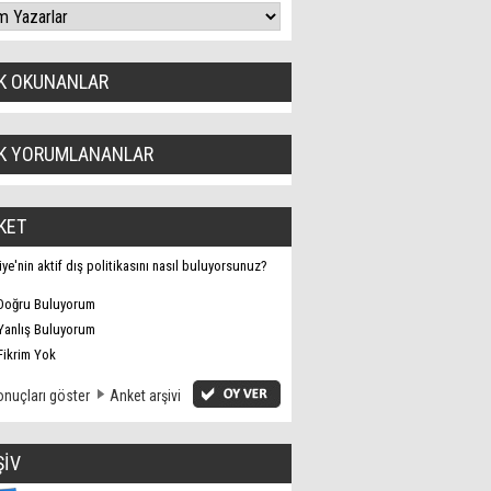
K OKUNANLAR
K YORUMLANANLAR
KET
iye'nin aktif dış politikasını nasıl buluyorsunuz?
Doğru Buluyorum
Yanlış Buluyorum
Fikrim Yok
nuçları göster
Anket arşivi
ŞİV