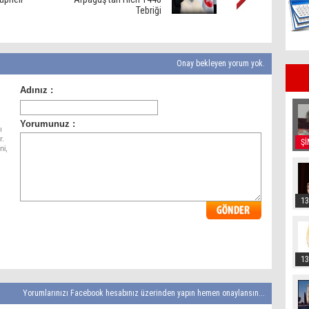
Tebriği
Onay bekleyen yorum yok.
ı
r.
Şİ
ni,
13
13
Yorumlarınızı Facebook hesabınız üzerinden yapın hemen onaylansın...