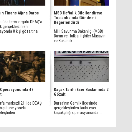
ın Finans Ağına Darbe
MSB Haftalık Bilgilendirme
Toplantısında Gündemi
bul’da terör örgütü DEAŞ’a
Değerlendirdi
k gerçekleştirilen
syonda 8 kişi gözaltına
Milli Savunma Bakanlığı (MSB)
Basın ve Halkla İlişkiler Müşaviri
ve Bakanlık ...
 Operasyonunda 47
Kaçak Tarihi Eser Baskınında 2
tı
Gözaltı
rfa merkezli 21 ilde DEAŞ
Bursa’nın Gemlik ilçesinde
örgütüne yönelik
gerçekleştirilen tarihi eser
eştirilen ...
kaçakçılığı operasyonunda ...