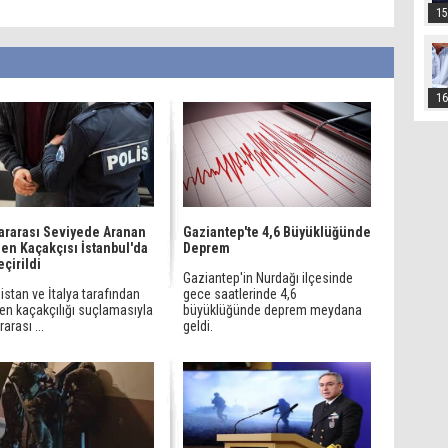
15
16
ararası Seviyede Aranan
Gaziantep'te 4,6 Büyüklüğünde
n Kaçakçısı İstanbul'da
Deprem
eçirildi
Gaziantep'in Nurdağı ilçesinde
stan ve İtalya tarafından
gece saatlerinde 4,6
n kaçakçılığı suçlamasıyla
büyüklüğünde deprem meydana
rarası ...
geldi.