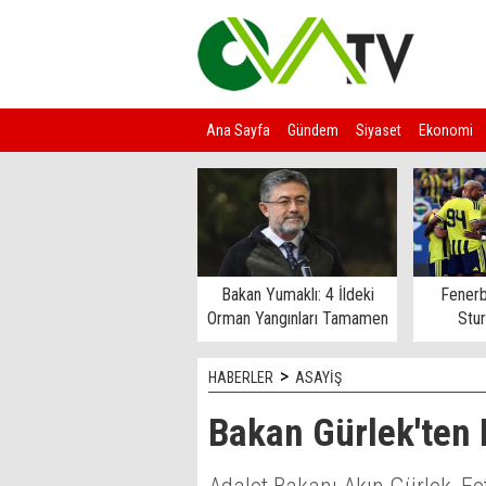
Ana Sayfa
Gündem
Siyaset
Ekonomi
Kim Kimdir?
Bakan Yumaklı: 4 İldeki
Fenerb
Orman Yangınları Tamamen
Stu
Kontrol Altında
>
HABERLER
ASAYİŞ
Bakan Gürlek'ten 