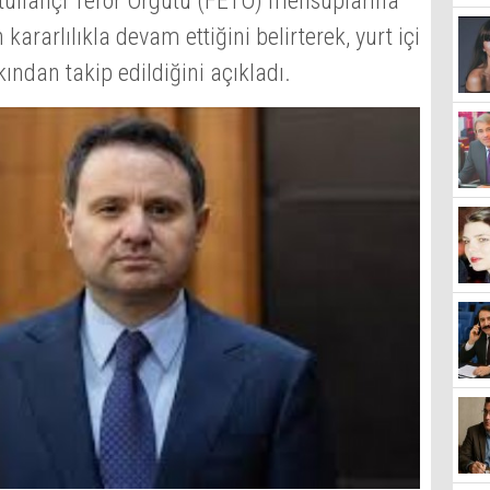
etullahçı Terör Örgütü (FETÖ) mensuplarına
kararlılıkla devam ettiğini belirterek, yurt içi
akından takip edildiğini açıkladı.