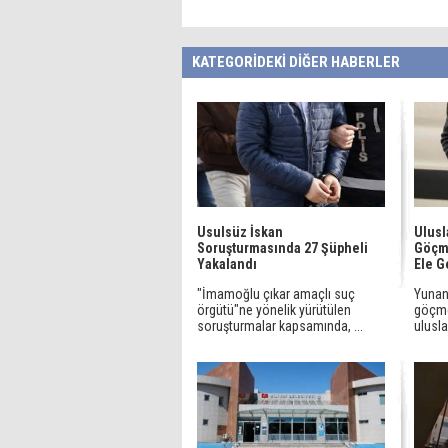
KATEGORİDEKİ DİĞER HABERLER
Usulsüz İskan
Ulusl
Soruşturmasında 27 Şüpheli
Göçme
Yakalandı
Ele G
"İmamoğlu çıkar amaçlı suç
Yunani
örgütü"ne yönelik yürütülen
göçme
soruşturmalar kapsamında, ...
ulusla