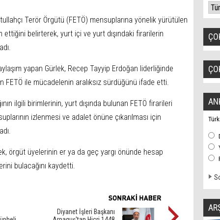
etullahçı Terör Örgütü (FETÖ) mensuplarına yönelik yürütülen
ettiğini belirterek, yurt içi ve yurt dışındaki firarilerin
ÇO
adı.
laşım yapan Gürlek, Recep Tayyip Erdoğan liderliğinde
ÇO
an FETÖ ile mücadelenin aralıksız sürdüğünü ifade etti.
AN
ın ilgili birimlerinin, yurt dışında bulunan FETÖ firarileri
uplarının izlenmesi ve adalet önüne çıkarılması için
Türk
adı.
k, örgüt üyelerinin er ya da geç yargı önünde hesap
erini bulacağını kaydetti.
So
AR
Diyanet İşleri Başkanı
üpheli
Arpaguş'tan Hicri 1448