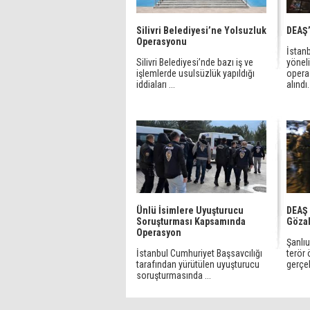
Silivri Belediyesi’ne Yolsuzluk
DEAŞ’
Operasyonu
İstan
Silivri Belediyesi’nde bazı iş ve
yöneli
işlemlerde usulsüzlük yapıldığı
opera
iddiaları ...
alındı.
Ünlü İsimlere Uyuşturucu
DEAŞ
Soruşturması Kapsamında
Gözal
Operasyon
Şanlıu
İstanbul Cumhuriyet Başsavcılığı
terör 
tarafından yürütülen uyuşturucu
gerçekl
soruşturmasında ...