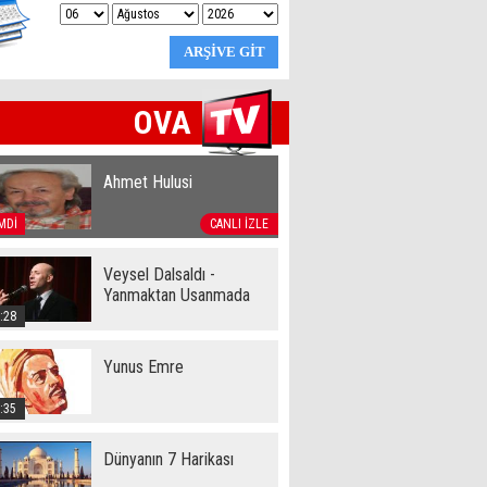
OVA
Ahmet Hulusi
MDİ
CANLI İZLE
Veysel Dalsaldı -
Yanmaktan Usanmada
:28
Yunus Emre
:35
Dünyanın 7 Harikası